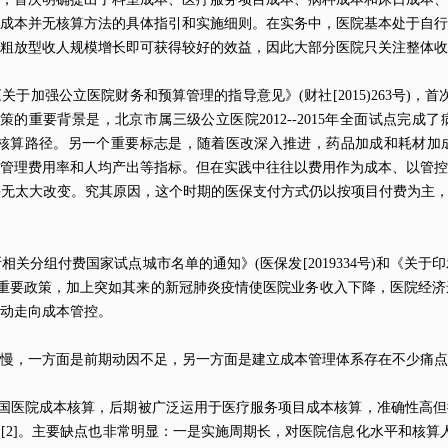
成本并无核算方法的具体指引和实施细则。在实务中，医院基本处于自行
过粗放型收人规模增长即可获得较好的效益，因此大部分医院只关注整体
关于加强公立医院财务和预算管理的指导意见》(财社[2015)263号)
的重要背景是，北京市属三级公立医院2012--2015年全面试点完
本核算路径。另一个重要标志是，随着医改深入推进，药品加成和耗材加
管理费用率和人均产出等指标。但在实践中往往以费用作为成本、以管控
无太大改变。究其原因，这个时期的医保支付方式仍以按项目付费为主，
关分组付费国家试点城市名单的通知》(医保发[2019334号)和《关
号)两项重要政策，加上突如其来的新冠肺炎疫情使医院业务收入下降，医院
主动走向成本管控。
缓慢，一方面是前期动因不足，另一方面是建立成本管理体系存在不少痛
用于我国医院成本核算，后期被广泛运用于医疗服务项目成本核算，准确性高
[2]。主要缺点也非常明显：一是实施周期长，对医院信息化水平和核算