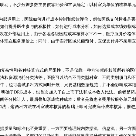
联动，不少分摊参数主要依靠经验和常识确定；以科室为单位的核算单元
先在内部运用上，医院如何进行成本控制和绩效评价，例如医保支付标准是
如何提升医生参与的积极性，如何进行成本分析，如何选择成本绩效指标
次在外部运用上，由于各地各级医院成本核算水平不一，医疗服务价格体
体现在服务定价上；同时，由于实行区域总额预付，医保支付并不采用医
复杂性和各种核算方式的局限性，不是仅靠一种方法就能核算所有的医疗
法和资源消耗分类法等，医院可以结合不同类型科室、不同类别项目和不
中，也可尝试多种方式同时开展，只要基础数据规范，并不会影响成本结
明确了DRG成本，也首次加入了自上而下法和成本收入比法。前者是药
间等分摊计人，最后叠加形成病种成本；后者是将患者费用按服务单元划
叠加法，这两种方法在科室成本核算的基础上即可完成病种成本核算，推
据质量和标准化至关重要，一方面要梳理院内数据流、信息流；另一方面
立一个跨专业、多部门的联动机制，这样能够显著提升成本核算工作的效