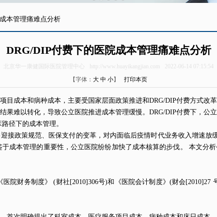
医院成本管理痛难点分析
DRG/DIP付费下的医院成本管理痛难点分析
北京华一康健国际医院管理中心
http://www.huayikangjian.com
2022-06-14 07:15:54
【字体：
大
中
小
】
打印本页
项目成本和病种成本，主要受国家层面政策推进和DRG/DIP付费方式改
结果难以转化，导致公立医院推进成本管理缓慢。DRG/DIP付费下，公
床路径下的成本管理。
迎接政策规范、医保支付的变革，对内面临后疫情时代业务收入增速放缓、收
出台后，鉴于成本管理的重要性，公立医院纷纷加快了成本核算的步伐。 本文
医院财务制度》 (财社[2010]306号)和《医院会计制度》(财会[2010
，首次明确提出了科室成本、医疗服务项目成本、病种成本和床日成本、