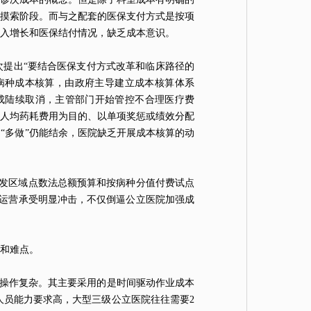
摸索阶段。而与之配套的医保支付方式是按项
收入增长和医保结付情况，缺乏成本意识。
，首次提出“要结合医保支付方式改革和临床路径的
成了病种成本核算，由政府主导建立成本核算体系
成陆续取消，主管部门开始管控不合理医疗费
人均药耗费用为目的、以单项奖惩或绩效分配
“多做”仍能结余，医院缺乏开展成本核算的动
于印发区域点数法总额预算和按病种分值付费试点
经济运营承受明显冲击，不仅倒逼公立医院加强成
点和难点。
但操作复杂。其主要采用的是时间驱动作业成本
人员能力要求高，大型三级公立医院往往需要2