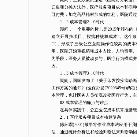
归集和分摊方法外，医疗服务项目成本和病种
目付费，加之药品耗材加成的红利，医院通
1．2 成本管理2．0时代
期间，一个重要的标志是2015年颁布的《
建立开展按项目、按病种核算成本”。这个政策
[1]，形成了三级公立医院操作性较高的成
用，医院开始重视药耗成本占比、人均费用、
为手段，医务人员被动参与，医疗行为模式并
因。
1．3 成本管理3．0时代
期间，国家发布了《关于印发按疾病诊断相
工作方案的通知》(医保办发[2020345
本管理，也让医务人员彻底改变医疗行为，
02 成本管理的痛点与难点
在具体实践中，公立医院成本核算推进
2．1 医疗服务项目成本核算复杂
陈韶瑁(2001)最早将作业成本法应
法，通过统计分析法和经验判断法来判断动因