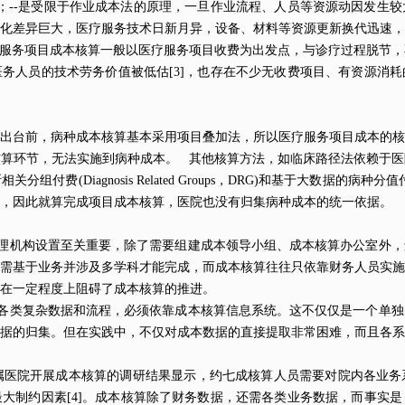
；--是受限于作业成本法的原理，一旦作业流程、人员等资源动因发生
化差异巨大，医疗服务技术日新月异，设备、材料等资源更新换代迅速，
服务项目成本核算一般以医疗服务项目收费为出发点，与诊疗过程脱节，
务人员的技术劳务价值被低估[3]，也存在不少无收费项目、有资源消
出台前，病种成本核算基本采用项目叠加法，所以医疗服务项目成本的核
算环节，无法实施到病种成本。 其他核算方法，如临床路径法依赖于医
agnosis Related Groups，DRG)和基于大数据的病种分值付费(Diagnos
义，因此就算完成项目成本核算，医院也没有归集病种成本的统一依据。
的管理机构设置至关重要，除了需要组建成本领导小组、成本核算办公室外
需基于业务并涉及多学科才能完成，而成本核算往往只依靠财务人员实施
，在一定程度上阻碍了成本核算的推进。
涉及各类复杂数据和流程，必须依靠成本核算信息系统。这不仅仅是一个单
据的归集。但在实践中，不仅对成本数据的直接提取非常困难，而且各系
京市属医院开展成本核算的调研结果显示，约七成核算人员需要对院内各业
大制约因素[4]。成本核算除了财务数据，还需各类业务数据，而事实