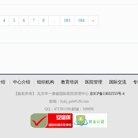
4
5
6
7
8
...
183
184
»
介绍
中心介绍
组织机构
教育培训
医院管理
国际交流
专
【版权所有】 北京华一康健国际医院管理中心
京ICP备13032553号-4
邮箱：hykj_pxb#126.com
QQ：471591198 邮编：100096