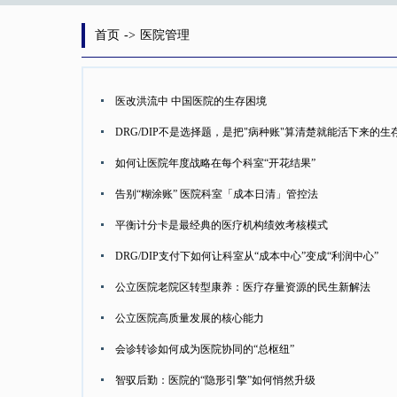
首页
->
医院管理
医改洪流中 中国医院的生存困境
DRG/DIP不是选择题，是把"病种账"算清楚就能活下来的生
如何让医院年度战略在每个科室“开花结果”
告别“糊涂账” 医院科室「成本日清」管控法
平衡计分卡是最经典的医疗机构绩效考核模式
DRG/DIP支付下如何让科室从“成本中心”变成“利润中心”
公立医院老院区转型康养：医疗存量资源的民生新解法
公立医院高质量发展的核心能力
会诊转诊如何成为医院协同的“总枢纽”
智驭后勤：医院的“隐形引擎”如何悄然升级